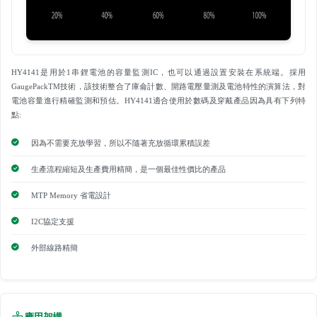
HY4141是用於1串鋰電池的容量監測IC，也可以通過設置安裝在系統端。採用
GaugePackTM技術，該技術整合了庫侖計數、開路電壓量測及電池特性的演算法，對
電池容量進行精確監測和預估。HY4141適合使用於數碼及穿戴產品因為具有下列特
點:
因為不需要充放學習，所以不隨著充放循環累積誤差
生產流程縮短及生產費用精簡，是一個最佳性價比的產品
MTP Memory 省電設計
I2C協定支援
外部線路精簡