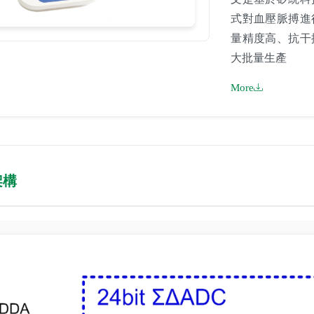
式對血壓脈搏進
量精度高、抗干
大批量生產
More
架構