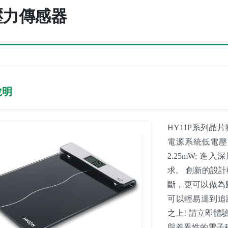
壓力傳感器
說明
HY11P系列
電源系統低電壓
2.25mW; 
求。 創新的設
斷，更可以做為
可以輕易達到追
之上! 請立即
與差異性的電子