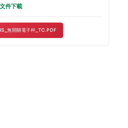
文件下載
IS_無開關電子秤_TC.PDF