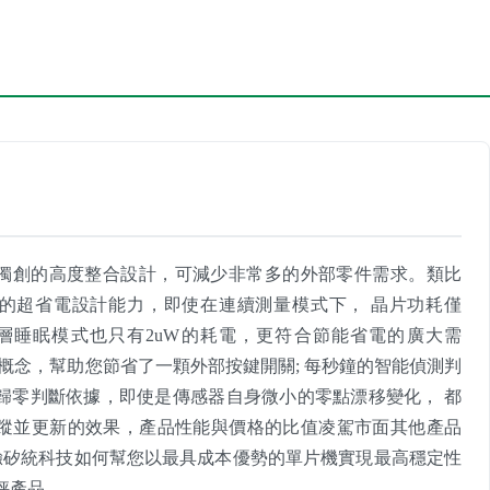
晶片獨創的高度整合設計，可減少非常多的外部零件需求。類比
的超省電設計能力，即使在連續測量模式下， 晶片功耗僅
進入深層睡眠模式也只有2uW的耗電，更符合節能省電的廣大需
計概念，幫助您節省了一顆外部按鍵開關; 每秒鐘的智能偵測判
歸零判斷依據，即使是傳感器自身微小的零點漂移變化， 都
蹤並更新的效果，產品性能與價格的比值凌駕市面其他產品
體驗矽統科技如何幫您以最具成本優勢的單片機實現最高穩定性
秤產品