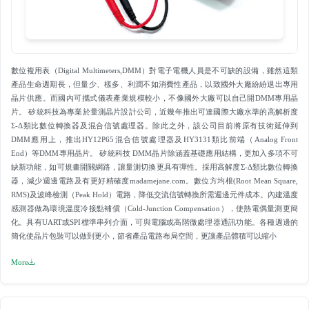
數位複用表（Digital Multimeters,DMM）對電子電機人員是不可缺的設備，雖然這類
產品生命週期長，但量少、樣多、利潤不如消費性產品，以致國外大廠紛紛退出專用
晶片供應。而國內可攜式儀表產業規模較小，不像國外大廠可以自己開DMM專用晶
片。 矽統科技為專業於量測晶片設計公司，近幾年推出可達國際大廠水準的高解析度
Σ-Δ類比數位轉換器及混合信號處理器。除此之外，該公司目前將原有技術延伸到
DMM應用上，推出HY12P65混合信號處理器及HY3131類比前端（Analog Front
End）等DMM專用晶片。 矽統科技 DMM晶片除涵蓋基礎應用結構，更加入多項不可
缺新功能，如可規畫開關網路，讓量測切換更具有彈性。採用高解度Σ-Δ類比數位轉換
器，減少週邊電路及有更好精確度madamejane.com。數位方均根(Root Mean Square,
RMS)及波峰檢測（Peak Hold）電路，降低交流信號轉換所需週邊元件成本。內建溫度
感測器做為環境溫度冷接點補償（Cold-Junction Compensation），使熱電偶量測更簡
化。具有UART或SPI標準串列介面，可與電腦或高階微處理器通訊功能。各種週邊的
簡化使晶片包裝可以做到更小，節省產品電路布局空間，更讓產品體積可以縮小
More