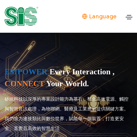
Language
EMPOWER
Every Interaction ,
CONNECT
Your World.
矽統科技以深厚的專業設計能力為基石，整合高效電源、觸控
與智慧音訊處理，為物聯網、醫療及工業應用提供關鍵方案。
我們致力連接類比與數位世界，賦能每一個裝置，打造更安
全、直覺且高效的智慧生活