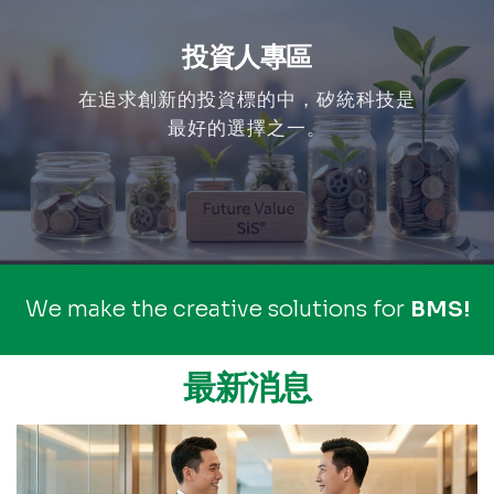
投資人專區
在追求創新的投資標的中，矽統科技是
最好的選擇之一。
h
c
We make the creative solutions for
u
o
T
r
e
C
o
n
l
t
r
l
o
最新消息