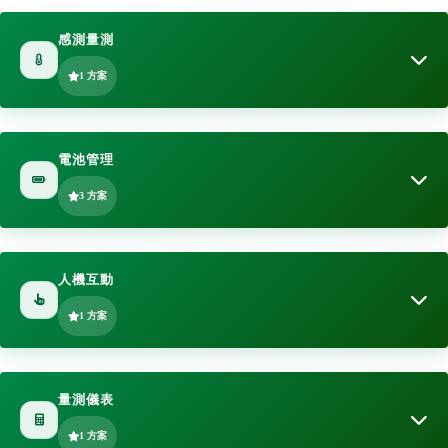
感測量測
1 方案
PIR感應器
電池管理
近年因為溫室效應造成全球氣候異常，各產品就以能符合節能及綠能為
3 方案
設計目標，為達此目標，許多的電子電器產品就不能隨時的運作，只有
在人接近或經過時才需要啟動相關功能，因此就需要一個感測器能偵測
鋰電池計量計
人機互動
人體的紅外線 …
HY4141是用於1串鋰電池的容量監測IC，也可以通過設置安裝在系統
1 方案
端。採用矽統科技 GaugePackTM技術，該技術整合了庫侖計數、開路
電壓量測及電池特性的演算法，對電池容量進行精確監測和預估 …
觸控方案
量測儀表
矽統科技觸控解決方案是採用單芯片電容式觸控技術，內部配置32-bit
1 方案