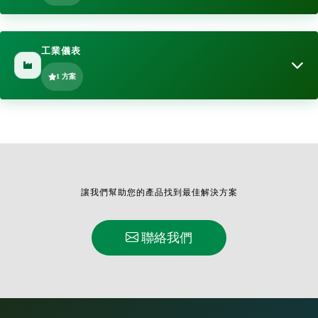
多串動力電池
微處理器，實現真實多點觸控功能。 獨有的硬體設計技術支持高靈敏的
多串動力電池主要是應用在電動工具, 儲能等非3C 或穿戴式產品, 所以
觸控解決方案，並且配合自有軟體開發工具能有效率為客戶分析、解決
數位複用表
工業儀表
電流大, 電壓高, 對保護板及元件的耐用度與可靠度要求更高. 使用單串
觸控 …
保護IC HY2514可彈性串接為多串的應用進行電壓的保護功 …
數位複用表（Digital Multimeters,DMM）對電子電機人員是不可缺的
1 方案
設備，雖然這類產品生命週期長，但量少、樣多、利潤不如消費性產
品，以致國外大廠紛紛退出專用晶片供應。而國內可攜式儀表產 …
三/四串動力電池
數位壓力傳感器
這是一個具有二段保護及電芯電壓平衡的功能的3/4串動力電池方案，可
HY11P系列晶片獨創的高度整合設計，可減少非常多的外部零件需求。
應用在電動工具、儲能等產品，所以電流大、電壓高，對保護板及元件
類比電源系統低電壓的超省電設計能力，即使在連續測量模式下， 晶片
讓我們幫助您的產品找到最佳解決方案
的耐用度與可靠度要求也高。使用多串保護IC HY2540可為3或4串的應
功耗僅2.25mW; 進入深層睡眠模式也只有2uW的耗電，更符合節能省
…
…
聯絡我們