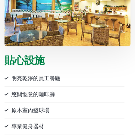
貼心設施
明亮乾淨的員工餐廳
悠閒愜意的咖啡廳
原木室內籃球場
專業健身器材