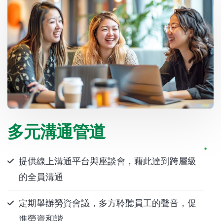
多元溝通管道
提供線上溝通平台與座談會，藉此達到跨層級
的全員溝通
定期舉辦勞資會議，多方聆聽員工的聲音，促
進勞資和諧