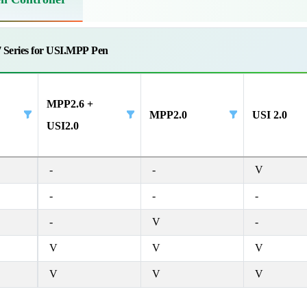
 Series for USI.MPP Pen
MPP2.6 +
MPP2.0
USI 2.0
USI2.0
-
-
V
-
-
-
-
V
-
V
V
V
V
V
V