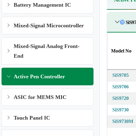
Battery Management IC
SiS97
Mixed-Signal Microcontroller
Mixed-Signal Analog Front-
Model No
End
SiS9705
Active Pen Controller
SiS9706
ASIC for MEMS MIC
SiS9720
SiS9730
Touch Panel IC
SiS9730M