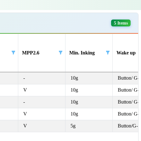
5 Items
MPP2.6
Min. Inking
Wake up
-
10g
Button/ G-
V
10g
Button/ G-
-
10g
Button/ G-
V
10g
Button/ G-
V
5g
Button/G-S