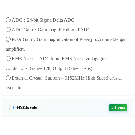
ADC：24-bit Sigma Delta ADC.
ADC Gain：Gain magnification of ADC.
PGA Gain：Gain magnification of PGA(programmable gain
amplifier).
RMS Noise：ADC input RMS Noise voltage (test
condictions: Gain= 128, Output Rate= 10sps).
External Crystal: Support 4.9152MHz High Speed crystal
oscillator.
2 Items
HY311x Series