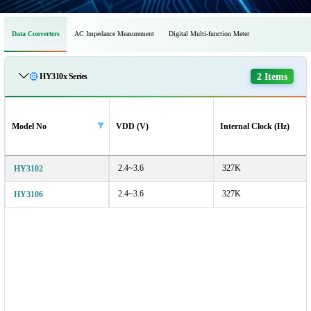
Data Converters
AC Impedance Measurement
Digital Multi-function Meter
2 Items
HY310x Series
Model No
VDD (V)
Internal Clock (Hz)
2.4~3.6
327K
HY3102
2.4~3.6
327K
HY3106