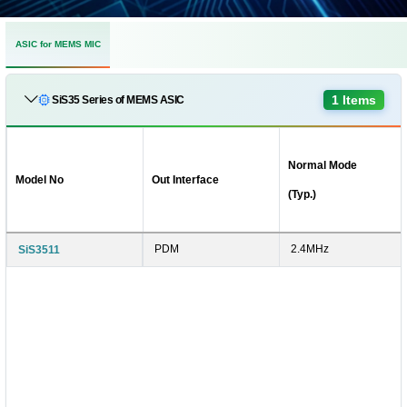
ASIC for MEMS MIC
1 Items
SiS35 Series of MEMS ASIC
Normal Mode
Model No
Out Interface
(Typ.)
PDM
2.4MHz
SiS3511